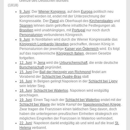
Grenze des Deutschen Bundes
(1818)
9. Juni
: Der
Wiener Kongress
, auf dem
Europa
politisch neu
geordnet worden ist, endet mit der Unterzeichnung der
Kongressakte. Der
Papst
als Oberhaupt des
Kirchenstaates
und
Spanien
lehnen darin getroffene inhaltliche Festlegungen ab.
Brasilien
wird unabhängiges, mit
Portugal
nur noch durch
Personalunion
verbundenes Königreich.
9. Juni
: In Norditalien wird durch die Wiener Kongressakte das
Königreich Lombardo-Venetien
geschaffen, dessen König in
Personalunion der jeweilige
Kaiser von Österreich
wird. Es folgt
auf das napoleonische
Königreich Italien
, dessen Gesetze
fortgelten.
12. Juni
: In
Jena
wird die
Urburschenschaft
, die erste deutsche
Burschenschaft
gegründet.
15. Juni
:Der
Ball der Herzogin von Richmond
findet am
Vorabend der
Schlacht bei Quatre-Bras
statt
16. Juni
: In Belgien gelingt Napoleon in der
Schlacht bei Ligny
sein letzter Sieg.
18. Juni
:
Schlacht bei Waterloo
. Napoleon wird endgültig
geschlagen.
19. Juni
: Einen Tag nach der
Schlacht bei Waterloo
endet mit der
Schlacht bei Wavre
der letzte Kampf der
Napoleonischen Kriege
.
Zwar tragen die Franzosen einen taktischen Sieg davon, doch
haben die unterlegenen preußischen Einheiten strategisch ein
mögliches Eingreifen der Franzosen in Waterloo verhindert.
22. Juni
: Napoleon dankt endgültig ab und wird auf die Insel
St.
Helena
verbannt.