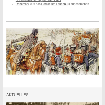
Schweizerische Eidgenossenschaft
.
Dänemark
wird das
Herzogtum Lauenburg
zugesprochen.
(Quelle Wikipedia)
AKTUELLES