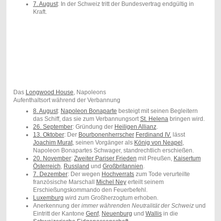
7. August
: In der Schweiz tritt der Bundesvertrag endgültig in
Kraft.
Das
Longwood House
, Napoleons
Aufenthaltsort während der Verbannung
8. August
:
Napoleon Bonaparte
besteigt mit seinen Begleitern
das Schiff, das sie zum Verbannungsort
St. Helena
bringen wird.
26. September
: Gründung der
Heiligen Allianz
.
13. Oktober
: Der
Bourbonenherrscher
Ferdinand IV.
lässt
Joachim Murat
, seinen Vorgänger als
König von Neapel
,
Napoleon Bonapartes Schwager, standrechtlich erschießen.
20. November
:
Zweiter Pariser Frieden
mit Preußen,
Kaisertum
Österreich
,
Russland
und
Großbritannien
.
7. Dezember
: Der wegen
Hochverrats
zum Tode verurteilte
französische Marschall
Michel Ney
erteilt seinem
Erschießungskommando den Feuerbefehl.
Luxemburg
wird zum Großherzogtum erhoben.
Anerkennung der
immer währenden Neutralität der Schweiz
und
Eintritt der Kantone
Genf
,
Neuenburg
und
Wallis
in die