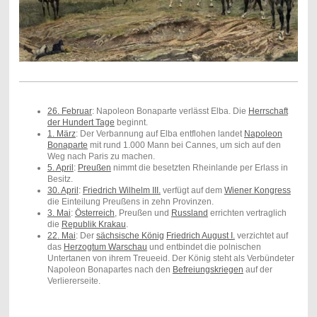
26. Februar
: Napoleon Bonaparte verlässt Elba. Die
Herrschaft
der Hundert Tage
beginnt.
1. März
: Der Verbannung auf Elba entflohen landet
Napoleon
Bonaparte
mit rund 1.000 Mann bei Cannes, um sich auf den
Weg nach Paris zu machen.
5. April
:
Preußen
nimmt die besetzten Rheinlande per Erlass in
Besitz.
30. April
:
Friedrich Wilhelm III.
verfügt auf dem
Wiener Kongress
die Einteilung Preußens in zehn Provinzen.
3. Mai
:
Österreich
, Preußen und
Russland
errichten vertraglich
die
Republik Krakau
.
22. Mai
: Der
sächsische König
Friedrich August I.
verzichtet auf
das
Herzogtum Warschau
und entbindet die polnischen
Untertanen von ihrem Treueeid. Der König steht als Verbündeter
Napoleon Bonapartes nach den
Befreiungskriegen
auf der
Verliererseite.