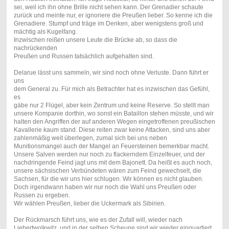
sei, weil ich ihn ohne Brille nicht sehen kann. Der Grenadier schaute
zurück und meinte nur, er ignoriere die Preußen lieber. So kenne ich die
Grenadiere. Stumpf und träge im Denken, aber wenigstens groß und
mächtig als Kugelfang.
Inzwischen reißen unsere Leute die Brücke ab, so dass die
nachrückenden
Preußen und Russen tatsächlich aufgehalten sind.
Delarue lässt uns sammeln, wir sind noch ohne Verluste. Dann führt er
uns
dem General zu. Für mich als Betrachter hat es inzwischen das Gefühl,
es
gäbe nur 2 Flügel, aber kein Zentrum und keine Reserve. So stellt man
unsere Kompanie dorthin, wo sonst ein Bataillon stehen müsste, und wir
halten den Angriffen der auf anderen Wegen eingetroffenen preußischen
Kavallerie kaum stand. Diese reiten zwar keine Attacken, sind uns aber
zahlenmäßig weit überlegen, zumal sich bei uns neben
Munitionsmangel auch der Mangel an Feuersteinen bemerkbar macht.
Unsere Salven werden nur noch zu flackerndem Einzelfeuer, und der
nachdringende Feind jagt uns mit dem Bajonett. Da heißt es auch noch,
unsere sächsischen Verbündeten wären zum Feind gewechselt, die
Sachsen, für die wir uns hier schlugen. Wir können es nicht glauben.
Doch irgendwann haben wir nur noch die Wahl uns Preußen oder
Russen zu ergeben.
Wir wählen Preußen, lieber die Uckermark als Sibirien.
Der Rückmarsch führt uns, wie es der Zufall will, wieder nach
Liebertwolkwitz, und in der selben Scheune sind wir wieder einquartiert.