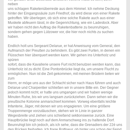
neben
uns schlagen Raketenüberreste aus dem Himmel. Ich nehme Deckung
hinter der Eingangssäule zum Friedhof, da wird diese von einer Rakete
getroffen. Wir überlegen, ob sich eine solche Rakete auch aus einer
Muskete abfeuern lässt, in die Gegenrichtung, wie ein Ladestock. Aber
wir haben nicht den Auftrag die Raketenbatterie zu beunruhigen,
sondern gehen gegen Lützower vor, die hier noch nichts zu suchen
haben.
Endlich holt uns Sergeant Delarue, er hat Anweisung vom General, den
Aufmarsch der Preußen zu behindern. Es gibt zwei Furten, in denen ein
Flüsschen hier überquert werden kann. Wir gehen ins Unterholz und
spüren
sofort, dass die Kavallerie unsere Furt nicht benutzen werden kann, das
Unterholz ist zu dicht. Eine Pontonbrücke liegt da, um unsere Flucht zu
ermöglichen. Nun ist die Zeit gekommen, mit meinen Brüdern beten wir
zum
Herrn, er möge uns aus der Schlacht sicher nach Haus führen und auch
Delarue und Charpentier schließen wir in unsere Bitte ein. Der Gegner
jedoch kommt nicht, er hatte uns umgangen und wir haben wenige
Minuten Ruhe, bis wir uns langsam zurückziehen. Dann sehen wir die
preußische Kolonne anmarschiert kommen. Vorweg ebenfalls leichte
Infanterie, Jäger, mit denen wir uns engagieren. Um eine größere
Truppenmenge vorzutäuschen, stehen wir in Linie in ganzer
Wegesbreite und ziehen uns schießend sektionsweise zurück. Eine
Hauptbrücke liegt noch auf dem Anmarschweg ins zu haltende Dorf.
Beunruhigt bin ich jedoch, als ich sehe, dass die Grenadiers der 22é uns
den Rücken freihalten. Ich frage Rottiseur, ob hinter uns schon der Feind