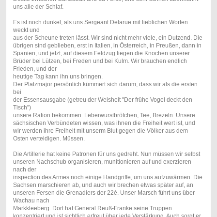
uns alle der Schlaf.
Es ist noch dunkel, als uns Sergeant Delarue mit lieblichen Worten
weckt und
aus der Scheune treten lässt. Wir sind nicht mehr viele, ein Dutzend. Die
übrigen sind geblieben, erst in Italien, in Österreich, in Preußen, dann in
Spanien, und jetzt, auf diesem Feldzug liegen die Knochen unserer
Brüder bei Lützen, bei Freden und bei Kulm. Wir brauchen endlich
Frieden, und der
heutige Tag kann ihn uns bringen.
Der Platzmajor persönlich kümmert sich darum, dass wir als die ersten
bei
der Essensausgabe (getreu der Weisheit "Der frühe Vogel deckt den
Tisch")
unsere Ration bekommen. Leberwurstbrötchen, Tee, Brezeln. Unsere
sächsischen Verbündeten wissen, was ihnen die Freiheit wert ist, und
wir werden ihre Freiheit mit unserm Blut gegen die Völker aus dem
Osten verteidigen. Müssen.
Die Artillerie hat keine Patronen für uns gedreht. Nun müssen wir selbst
unseren Nachschub organisieren, munitionieren auf und exerzieren
nach der
inspection des Armes noch einige Handgriffe, um uns aufzuwärmen. Die
Sachsen marschieren ab, und auch wir brechen etwas später auf, an
unseren Fersen die Grenadiers der 22é. Unser Marsch führt uns über
Wachau nach
Markkleeberg. Dort hat General Reuß-Franke seine Truppen
konzentriert und ist sichtlich erfreut über jede Verstärkung. Auch sorgt er