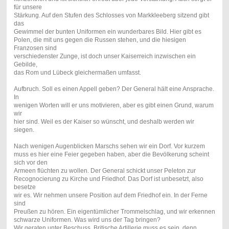
für unsere
Stärkung. Auf den Stufen des Schlosses von Markkleeberg sitzend gibt
das
Gewimmel der bunten Uniformen ein wunderbares Bild. Hier gibt es
Polen, die mit uns gegen die Russen stehen, und die hiesigen
Franzosen sind
verschiedenster Zunge, ist doch unser Kaiserreich inzwischen ein
Gebilde,
das Rom und Lübeck gleichermaßen umfasst.
Aufbruch. Soll es einen Appell geben? Der General hält eine Ansprache.
In
wenigen Worten will er uns motivieren, aber es gibt einen Grund, warum
wir
hier sind. Weil es der Kaiser so wünscht, und deshalb werden wir
siegen.
Nach wenigen Augenblicken Marschs sehen wir ein Dorf. Vor kurzem
muss es hier eine Feier gegeben haben, aber die Bevölkerung scheint
sich vor den
Armeen flüchten zu wollen. Der General schickt unser Peleton zur
Recognocierung zu Kirche und Friedhof. Das Dorf ist unbesetzt, also
besetze
wir es. Wir nehmen unsere Position auf dem Friedhof ein. In der Ferne
sind
Preußen zu hören. Ein eigentümlicher Trommelschlag, und wir erkennen
schwarze Uniformen. Was wird uns der Tag bringen?
Wir geraten unter Beschuss. Britische Artillerie muss es sein, denn