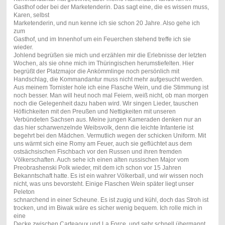
Gasthof oder bei der Marketenderin. Das sagt eine, die es wissen muss,
Karen, selbst
Marketenderin, und nun kenne ich sie schon 20 Jahre. Also gehe ich
zum
Gasthof, und im Innenhof um ein Feuerchen stehend treffe ich sie
wieder.
Johlend begrüßen sie mich und erzählen mir die Erlebnisse der letzten
Wochen, als sie ohne mich im Thüringischen herumstiefelten. Hier
begrüßt der Platzmajor die Ankömmlinge noch persönlich mit
Handschlag, die Kommandantur muss nicht mehr aufgesucht werden.
Aus meinem Tornister hole ich eine Flasche Wein, und die Stimmung ist
noch besser. Man will heut noch mal Feiern, weiß nicht, ob man morgen
noch die Gelegenheit dazu haben wird. Wir singen Lieder, tauschen
Höflichkeiten mit den Preußen und Nettigkeiten mit unseren
Verbündeten Sachsen aus. Meine jungen Kameraden denken nur an
das hier scharwenzelnde Weibsvolk, denn die leichte Infanterie ist
begehrt bei den Mädchen. Vermutlich wegen der schicken Uniform. Mit
uns wärmt sich eine Romy am Feuer, auch sie geflüchtet aus dem
ostsächsischen Fischbach vor den Russen und ihren fremden
Völkerschaften. Auch sehe ich einen alten russischen Major vom
Preobrashenski Polk wieder, mit dem ich schon vor 15 Jahren
Bekanntschaft hatte. Es ist ein wahrer Völkerball, und wir wissen noch
nicht, was uns bevorsteht. Einige Flaschen Wein später liegt unser
Peleton
schnarchend in einer Scheune. Es ist zugig und kühl, doch das Stroh ist
trocken, und im Biwak wäre es sicher wenig bequem. Ich rolle mich in
eine
Decke zwischen Carteaoux und La Force, und sehr schnell übermannt