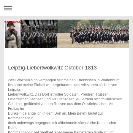
Incomparable!
Leipzig-Liebertwolkwitz Oktober 1813
Zwei Wochen sind vergangen seit meinen Erlebnissen in Wartenburg.
Ich habe meine Einheit wiedergefunden, und wir stehen südlich von
Leipzig, in
Liebertwolkwitz. Das Dorf ist voller Soldaten, Preußen, Russen,
Österreicher, Sachsen und wir Franzosen. Außerdem nichtmilitärisches
Gelichter, geflüchtet vor den Russen aus dem Ostsächsischen. Am
Freitag im
Dunkeln gelange ich in dem Dorf an. Mein Befehl lautet zur
Kommandantur,
doch unterwegs begegnen mir altbekannte sächsische Kameraden.
Keine
Kommandantur hat geöffnet, aber meine Kameraden fände ich im